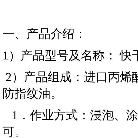
一、产品介绍：
1）产品型号及名称： 快
2）产品组成：进口丙烯
防指纹油。
1．作业方式：浸泡、涂
可。