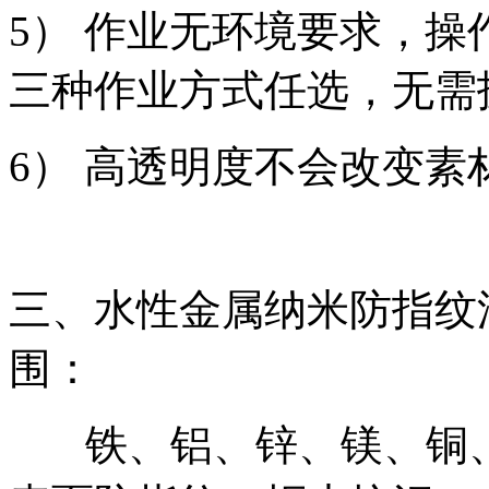
5） 作业无环境要求，
三种作业方式任选，无需
6） 高透明度不会改变素
三、水性金属纳米防指纹
围：
铁、铝、锌、镁、铜、