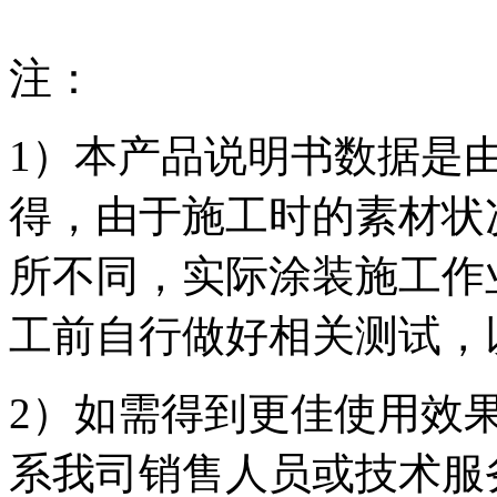
注：
1）本产品说明书数据是
得，由于施工时的素材状
所不同，实际涂装施工作
工前自行做好相关测试，
2）如需得到更佳使用效
系我司销售人员或技术服