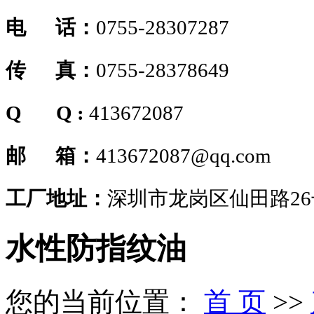
电 话：
0755-28307287
传 真：
0755-28378649
Q Q :
413672087
邮 箱：
413672087@qq.com
工厂地址：
深圳市龙岗区仙田路2
水性防指纹油
您的当前位置：
首 页
>>