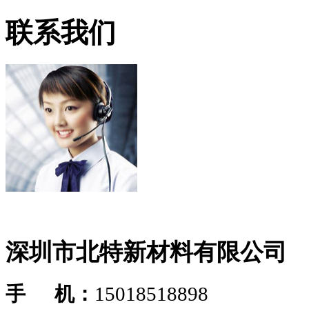
联系我们
深圳市北特新材料有限公司
手 机：
15018518898