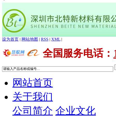
设为首页
|
网站地图
|
RSS
|
XML
|
全国服务电话
：
网站首页
关于我们
公司简介
企业文化