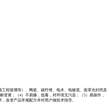
墙工程玻璃等）、陶瓷、碳纤维、电木、电镀底、面罩光封闭及
耐变黄；（4）不易爆，低毒，对环境无污染；（5）易操作，
求，改变产品常规配方并对用户做技术指导。