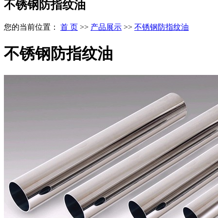
不锈钢防指纹油
您的当前位置：
首 页
>>
产品展示
>>
不锈钢防指纹油
不锈钢防指纹油