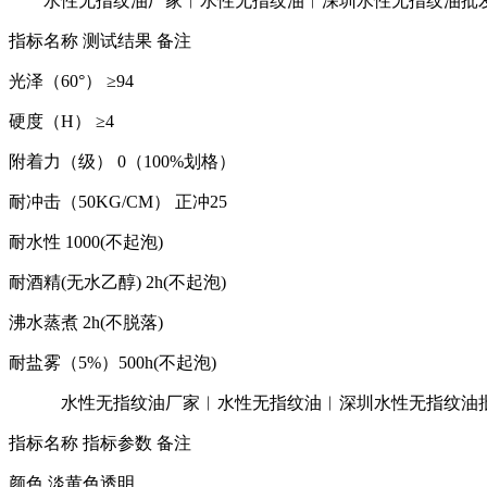
水性无指纹油厂家︱水性无指纹油︱深圳水性无指纹油批
指标名称 测试结果 备注
光泽（60°） ≥94
硬度（H） ≥4
附着力（级） 0（100%划格）
耐冲击（50KG/CM） 正冲25
耐水性 1000(不起泡)
耐酒精(无水乙醇) 2h(不起泡)
沸水蒸煮 2h(不脱落)
耐盐雾（5%）500h(不起泡)
水性无指纹油厂家︱水性无指纹油︱深圳水性无指纹油批
指标名称 指标参数 备注
颜色 淡黄色透明