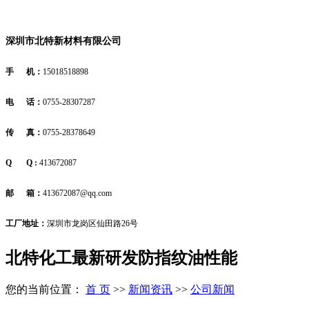
深圳市北特新材料有限公司
手 机：
15018518898
电 话：
0755-28307287
传 真：
0755-28378649
Q Q :
413672087
邮 箱：
413672087@qq.com
工厂地址：
深圳市龙岗区仙田路26号
北特化工最新研发防指纹油性能
您的当前位置：
首 页
>>
新闻资讯
>>
公司新闻