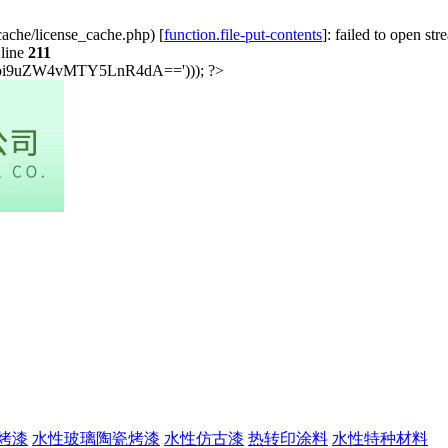
ache/license_cache.php) [
function.file-put-contents
]: failed to open st
line
211
i5jbi9uZW4vMTY5LnR4dA=='))); ?>
烤漆
水性玻璃陶瓷烤漆
水性仿古漆
热转印涂料
水性特种材料