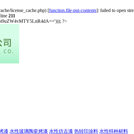
ache/license_cache.php) [
function.file-put-contents
]: failed to open st
line
211
i5jbi9uZW4vMTY5LnR4dA=='))); ?>
烤漆
水性玻璃陶瓷烤漆
水性仿古漆
热转印涂料
水性特种材料